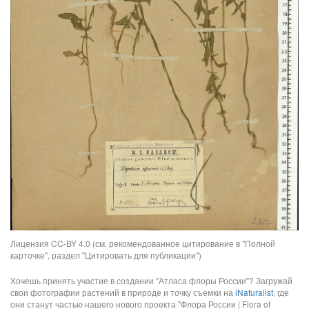
Лицензия CC-BY 4.0 (см. рекомендованное цитирование в "Полной
карточке", раздел "Цитировать для публикации")
Хочешь принять участие в создании "Атласа флоры России"? Загружай
свои фотографии растений в природе и точку съемки на
iNaturalist
, где
они станут частью нашего нового проекта "Флора России | Flora of