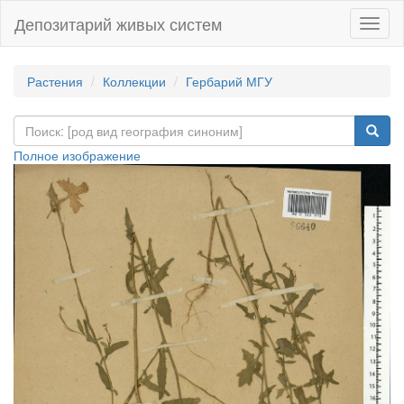
Депозитарий живых систем
Навиг
Растения
Коллекции
Гербарий МГУ
Полное изображение