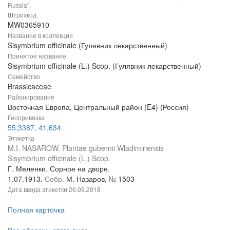
Russia".
Штрихкод
MW0365910
Название в коллекции
Sisymbrium officinale (Гулявник лекарственный)
Принятое название
Sisymbrium officinale (L.) Scop. (Гулявник лекарственный)
Семейство
Brassicaceae
Районирование
Восточная Европа, Центральный район (E4) (Россия)
Геопривязка
55,3387, 41,634
Этикетка
M.I. NASAROW. Plantae gubernii Wladimiriensis
Sisymbrium officinale (L.) Scop.
Г. Меленки. Сорное на дворе.
1.07.1913.
Собр.
М. Назаров,
№
1503
Дата ввода этикетки
26.09.2018
Полная карточка