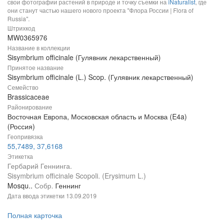
свои фотографии растений в природе и точку съемки на
iNaturalist
, где
они станут частью нашего нового проекта "Флора России | Flora of
Russia".
Штрихкод
MW0365976
Название в коллекции
Sisymbrium officinale (Гулявник лекарственный)
Принятое название
Sisymbrium officinale (L.) Scop. (Гулявник лекарственный)
Семейство
Brassicaceae
Районирование
Восточная Европа, Московская область и Москва (E4a)
(Россия)
Геопривязка
55,7489, 37,6168
Этикетка
Гербарий Геннинга.
Sisymbrium officinale Scopoli. (Erysimum L.)
Mosqu..
Собр.
Геннинг
Дата ввода этикетки
13.09.2019
Полная карточка