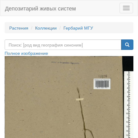
Депозитарий живых систем
Навиг
Растения
Коллекции
Гербарий МГУ
Полное изображение