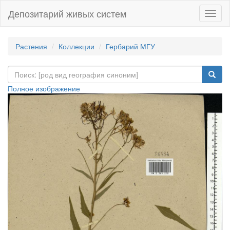
Депозитарий живых систем
Навиг
Растения
Коллекции
Гербарий МГУ
Полное изображение