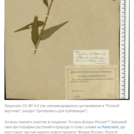
Лицензия CC-BY 4.0 (см. рекомендованное цитирование в "Полной
карточке", раздел "Цитировать для публикации")
Хочешь принять участие в создании "Атласа флоры России"? Загружай
свои фотографии растений в природе и точку съемки на
iNaturalist
, где
они станут частью нашего нового проекта "Флора России | Flora of