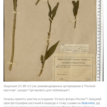
Лицензия CC-BY 4.0 (см. рекомендованное цитирование в "Полной
карточке", раздел "Цитировать для публикации")
Хочешь принять участие в создании "Атласа флоры России"? Загружай
свои фотографии растений в природе и точку съемки на
iNaturalist
, где
они станут частью нашего нового проекта "Флора России | Flora of