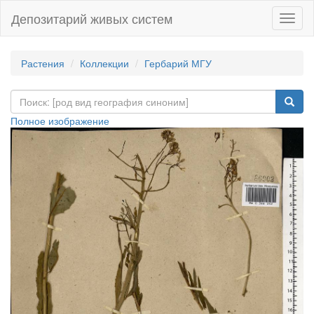
Депозитарий живых систем
Навиг
Растения
Коллекции
Гербарий МГУ
Полное изображение