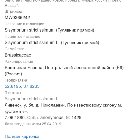
Russia".
Штрихкод
MW0366242
Название в коллекции
Sisymbrium strictissimum (Гулявник прямой)
Принятое название
Sisymbrium strictissimum L. (Гулявник прямой)
Семейство
Brassicaceae
Районирование
Восточная Европа, Центральный лесостепной район (E6)
(Россия)
Геопривязка
52,6195, 37,8233
Этикетка
Sisymbrium strictissimum L.
Ливенск. у. бл. д. Николаевки. По известковому склону м.
кустами ÷÷.
7.06.1880.
Собр.
anonymous,
№
1429
Дата ввода этикетки
25.04.2019
Полная карточка