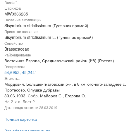
Russia".
Штрихкод
MW0366265
Название в коллекции
Sisymbrium strictissimum (Гулявник прямой)
Принятое название
Sisymbrium strictissimum L. (Гулявник прямой)
Семейство
Brassicaceae
Районирование
Восточная Европа, Средневолжский район (E8) (Россия)
Геопривязка
54,6952, 45,2441
Этикетка
Мордовия, Большеигнатовский р-н, в 8 км юго-юго-западнее с.
Протасово. Опушка дубравы
30.06.1993.
Собр.
Майоров С., Егорова О.
На 2-х л. Лист 2
Дата ввода этикетки
28.03.2019
Полная карточка
Все образцы этого вида