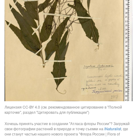
Лицензия CC-BY 4.0 (см. рекомендованное цитирование в "Полной
карточке", раздел "Цитировать для публикации")
Хочешь принять участие в создании "Атласа флоры России"? Загружай
свои фотографии растений в природе и точку съемки на
iNaturalist
, где
они станут частью нашего нового проекта "Флора России | Flora of