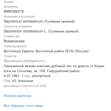
Russia".
Штрихкод
MW0366278
Название в коллекции
Sisymbrium strictissimum (Гулявник прямой)
Принятое название
Sisymbrium strictissimum L. (Гулявник прямой)
Семейство
Brassicaceae
Районирование
Восточная Европа, Восточный район (E10) (Россия)
Этикетка
Sisymbrium strictissimum L.
Смешанный вязово-кленово-дубовый лес по дороге от Коран
елга на Сосновку, кв. 109. Гафурийский район.
9.07.1961.
Собр.
anonymous
Опр.
Ю. Алексеев
Дата ввода этикетки
4.02.2022
Полная карточка
Все образцы этого вида