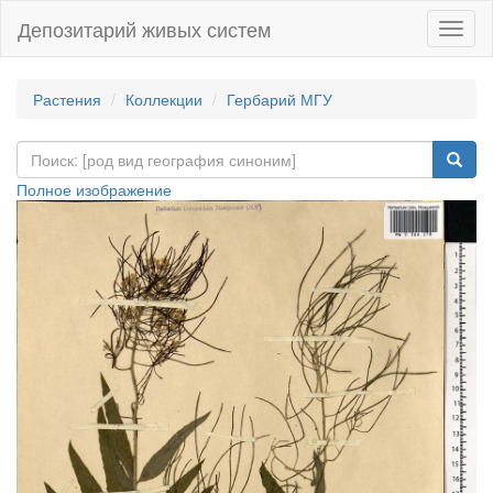
Депозитарий живых систем
Навиг
Растения
Коллекции
Гербарий МГУ
Полное изображение