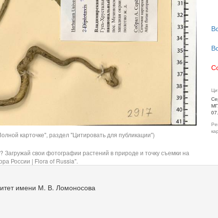
В
В
С
Ци
Се
МГ
07
Ре
ка
олной карточке", раздел "Цитировать для публикации")
? Загружай свои фотографии растений в природе и точку съемки на
ра России | Flora of Russia".
итет имени М. В. Ломоносова