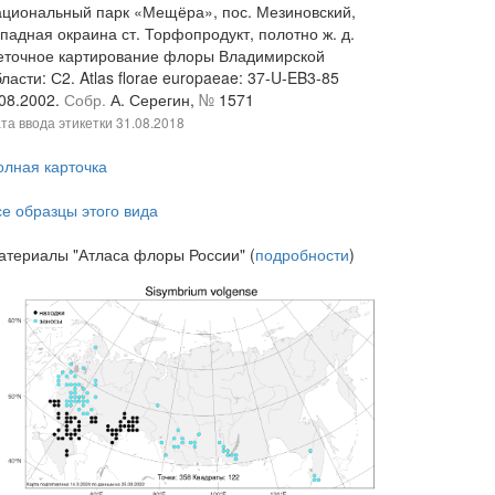
ациональный парк «Мещёра», пос. Мезиновский,
падная окраина ст. Торфопродукт, полотно ж. д.
еточное картирование флоры Владимирской
ласти: С2. Atlas florae europaeae: 37-U-EB3-85
.08.2002.
Собр.
А. Серегин,
№
1571
та ввода этикетки
31.08.2018
олная карточка
се образцы этого вида
атериалы "Атласа флоры России" (
подробности
)