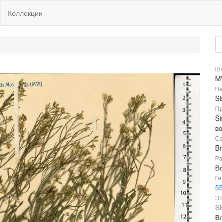
Коллекции
Шт
M
На
Si
Пр
Si
в
Се
B
Ра
В
Ге
55
Эт
Si
В