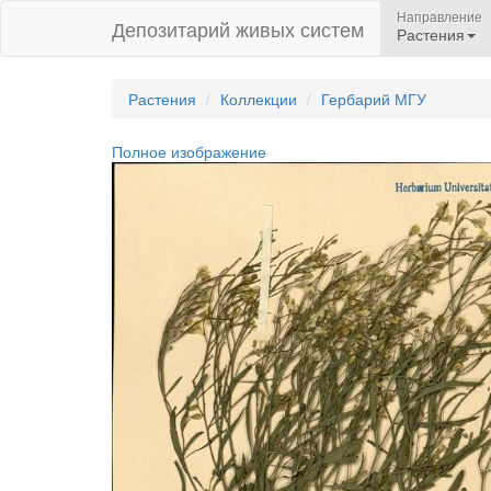
Направление
Депозитарий живых систем
Растения
Растения
Коллекции
Гербарий МГУ
Полное изображение