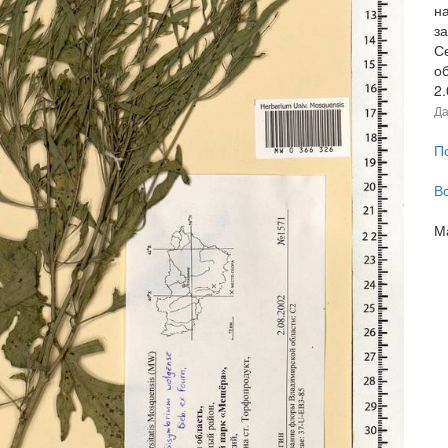
н
за
С
об
2
Да
П
В
М