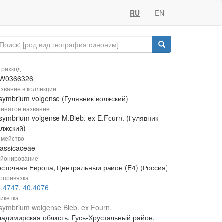
RU
EN
рихкод
W0366326
звание в коллекции
symbrium volgense (Гулявник волжский)
инятое название
symbrium volgense M.Bieb. ex E.Fourn. (Гулявник
олжский)
мейство
rassicaceae
йонирование
осточная Европа, Центральный район (E4) (Россия)
опривязка
,4747, 40,4076
икетка
symbrium wolgense Bieb. ex Fourn.
ладимирская область, Гусь-Хрустальный район,