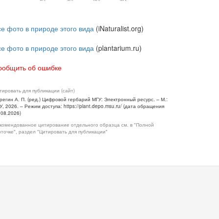
се фото в природе этого вида
(iNaturalist.org)
се фото в природе этого вида
(plantarium.ru)
ообщить об ошибке
тировать для публикации (сайт)
регин А. П. (ред.) Цифровой гербарий МГУ: Электронный ресурс. – М.:
У, 2026. – Режим доступа: https://plant.depo.msu.ru/ (дата обращения
.08.2026)
комендованное цитирование отдельного образца см. в "Полной
рточке", раздел "Цитировать для публикации"