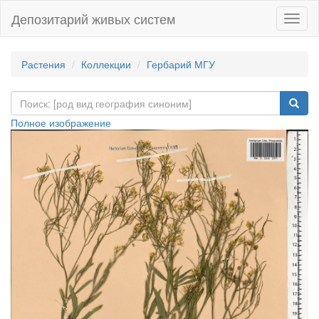
Депозитарий живых систем
Навиг
Растения
Коллекции
Гербарий МГУ
Полное изображение