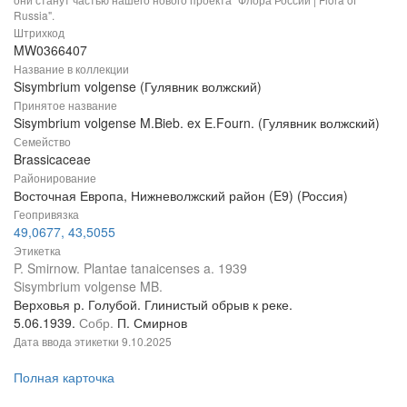
Russia".
Штрихкод
MW0366407
Название в коллекции
Sisymbrium volgense (Гулявник волжский)
Принятое название
Sisymbrium volgense M.Bieb. ex E.Fourn. (Гулявник волжский)
Семейство
Brassicaceae
Районирование
Восточная Европа, Нижневолжский район (E9) (Россия)
Геопривязка
49,0677, 43,5055
Этикетка
P. Smirnow. Plantae tanaicenses a. 1939
Sisymbrium volgense MB.
Верховья р. Голубой. Глинистый обрыв к реке.
5.06.1939.
Собр.
П. Смирнов
Дата ввода этикетки
9.10.2025
Полная карточка