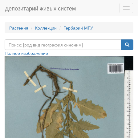
Депозитарий живых систем
Навиг
Растения
Коллекции
Гербарий МГУ
Полное изображение