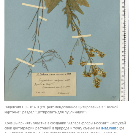
Лицензия CC-BY 4.0 (см. рекомендованное цитирование в "Полной
карточке", раздел "Цитировать для публикации")
Хочешь принять участие в создании "Атласа флоры России"? Загружай
свои фотографии растений в природе и точку съемки на
iNaturalist
, где
они станут частью нашего нового проекта "Флора России | Flora of