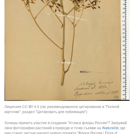
Лицензия CC-BY 4.0 (см. рекомендованное цитирование в "Полной
карточке", раздел "Цитировать для публикации")
Хочешь принять участие в создании "Атласа флоры России"? Загружай
свои фотографии растений в природе и точку съемки на
iNaturalist
, где
они станут частью нашего нового проекта "Флора России | Flora of