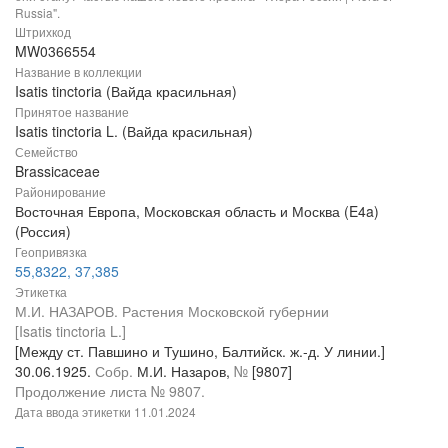
Russia".
Штрихкод
MW0366554
Название в коллекции
Isatis tinctoria (Вайда красильная)
Принятое название
Isatis tinctoria L. (Вайда красильная)
Семейство
Brassicaceae
Районирование
Восточная Европа, Московская область и Москва (E4a)
(Россия)
Геопривязка
55,8322, 37,385
Этикетка
М.И. НАЗАРОВ. Растения Московской губернии
[Isatis tinctoria L.]
[Между ст. Павшино и Тушино, Балтийск. ж.-д. У линии.]
30.06.1925.
Собр.
М.И. Назаров,
№
[9807]
Продолжение листа № 9807.
Дата ввода этикетки
11.01.2024