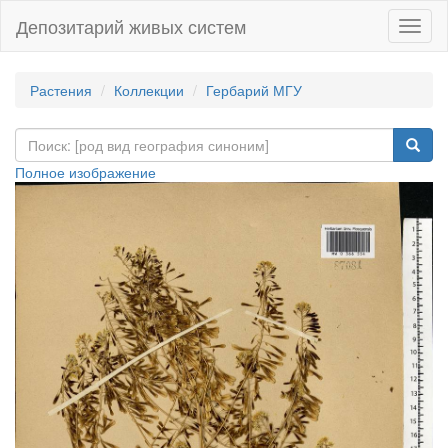
Депозитарий живых систем
Навиг
Растения
Коллекции
Гербарий МГУ
Полное изображение