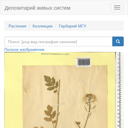
Депозитарий живых систем
Навиг
Растения
Коллекции
Гербарий МГУ
Полное изображение