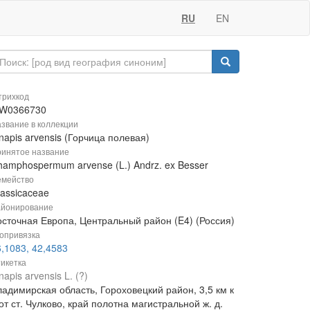
RU
EN
рихкод
W0366730
звание в коллекции
napis arvensis (Горчица полевая)
инятое название
hamphospermum arvense (L.) Andrz. ex Besser
мейство
rassicaceae
йонирование
осточная Европа, Центральный район (E4) (Россия)
опривязка
,1083, 42,4583
икетка
napis arvensis L. (?)
ладимирская область, Гороховецкий район, 3,5 км к
от ст. Чулково, край полотна магистральной ж. д.