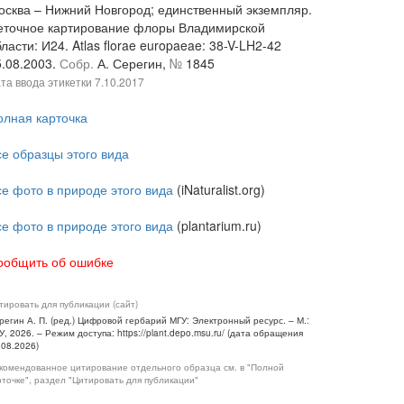
осква – Нижний Новгород; единственный экземпляр.
еточное картирование флоры Владимирской
ласти: И24. Atlas florae europaeae: 38-V-LH2-42
5.08.2003.
Собр.
А. Серегин,
№
1845
та ввода этикетки
7.10.2017
олная карточка
се образцы этого вида
се фото в природе этого вида
(iNaturalist.org)
се фото в природе этого вида
(plantarium.ru)
ообщить об ошибке
тировать для публикации (сайт)
регин А. П. (ред.) Цифровой гербарий МГУ: Электронный ресурс. – М.:
У, 2026. – Режим доступа: https://plant.depo.msu.ru/ (дата обращения
.08.2026)
комендованное цитирование отдельного образца см. в "Полной
рточке", раздел "Цитировать для публикации"