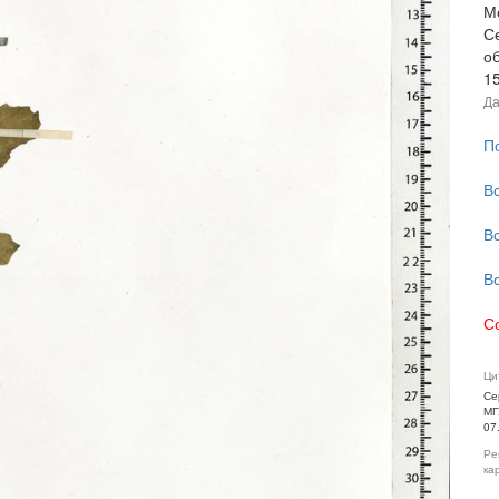
М
С
об
1
Да
П
В
В
В
С
Ци
Се
МГ
07
Ре
ка