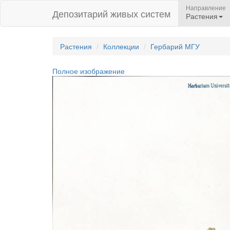
Направление
Депозитарий живых систем
Растения
Растения
Коллекции
Гербарий МГУ
Полное изображение