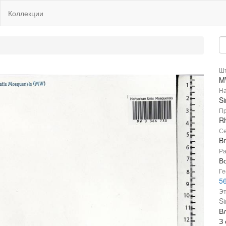
Коллекции
Шт
M
На
Si
Пр
R
Се
B
Ра
В
Ге
56
Эт
Si
В
З 