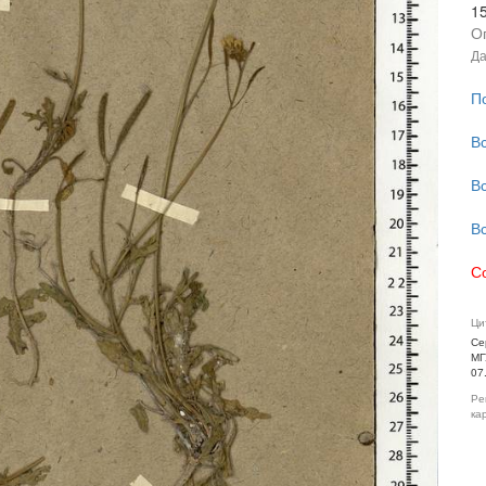
1
О
Да
П
В
В
В
С
Ци
Се
МГ
07
Ре
ка