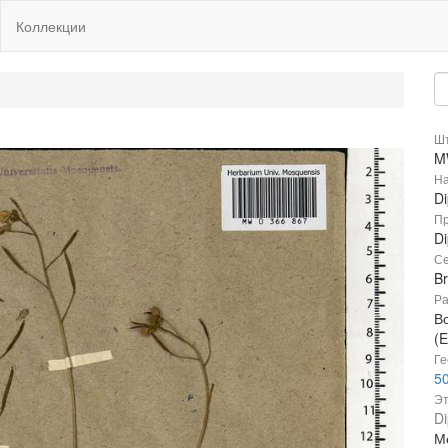
Коллекции
Шт
M
На
Di
Пр
Di
Се
B
Ра
В
(E
Ге
50
Эт
Di
М