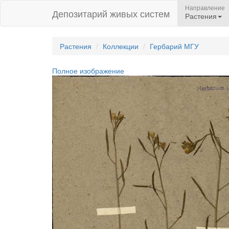
Направление
Депозитарий живых систем
Растения
Растения
Коллекции
Гербарий МГУ
Полное изображение