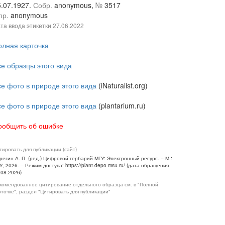
5.07.1927.
Собр.
anonymous,
№
3517
пр.
anonymous
та ввода этикетки
27.06.2022
олная карточка
се образцы этого вида
се фото в природе этого вида
(iNaturalist.org)
се фото в природе этого вида
(plantarium.ru)
ообщить об ошибке
тировать для публикации (сайт)
регин А. П. (ред.) Цифровой гербарий МГУ: Электронный ресурс. – М.:
У, 2026. – Режим доступа: https://plant.depo.msu.ru/ (дата обращения
.08.2026)
комендованное цитирование отдельного образца см. в "Полной
рточке", раздел "Цитировать для публикации"