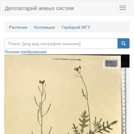
Депозитарий живых систем
Навиг
Растения
Коллекции
Гербарий МГУ
Полное изображение