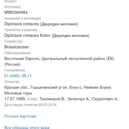
Russia".
Штрихкод
MW0366884
Название в коллекции
Diplotaxis cretacea (Двурядка меловая)
Принятое название
Diplotaxis cretacea Kotov (Двурядка меловая)
Семейство
Brassicaceae
Районирование
Восточная Европа, Центральный лесостепной район (E6)
(Россия)
Геопривязка
51,4069, 38,11
Этикетка
Курская обл., Горшеченский р-он. Близ с. Нижние Борки.
Меловые горы
17.07.1985.
Собр.
Тихомиров В., Зеленчук А., Скуратович А.
Дата ввода этикетки
28.03.2019
Полная карточка
Все образцы этого вида