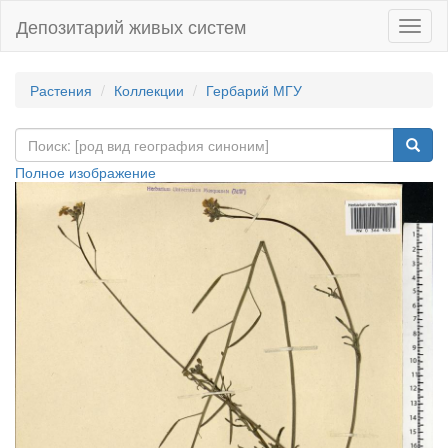
Депозитарий живых систем
Навиг
Растения
Коллекции
Гербарий МГУ
Полное изображение