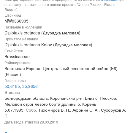
они станут частью нашего нового проекта "Флора России | Flora of
Russia".
Штрихкод
MW0366905
Название в коллекции
Diplotaxis cretacea (Двурядка меловая)
Принятое название
Diplotaxis cretacea Kotov (Двурядка меловая)
Семейство
Brassicaceae
Районирование
Восточная Европа, Центральный лесостепной район (E6)
(Россия)
Геопривязка
50,6185, 35,9656
Этикетка
Белгородская область, Корочанский р-н. Близ с. Плоское.
Меловой отрог левого борта долины р. Корень
5.07.1995.
Собр.
Тихомиров В. Н., Афонин С. А., Сухоруков А.
П.
Дата ввода этикетки
28.03.2019