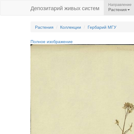
Направление
Депозитарий живых систем
Растения
Растения
Коллекции
Гербарий МГУ
Полное изображение