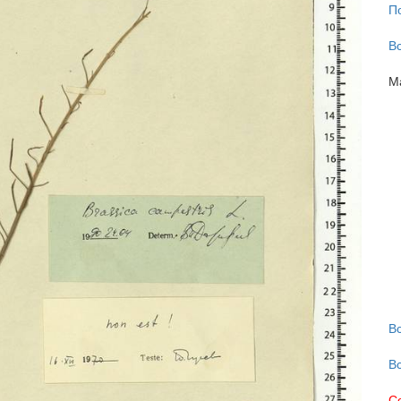
П
В
М
В
В
С