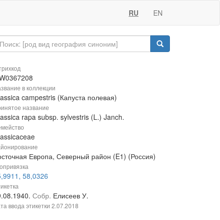
RU
EN
рихкод
W0367208
звание в коллекции
assica campestris (Капуста полевая)
инятое название
assica rapa subsp. sylvestris (L.) Janch.
мейство
rassicaceae
йонирование
осточная Европа, Северный район (E1) (Россия)
опривязка
,9911, 58,0326
икетка
9.08.1940.
Собр.
Елисеев У.
та ввода этикетки
2.07.2018