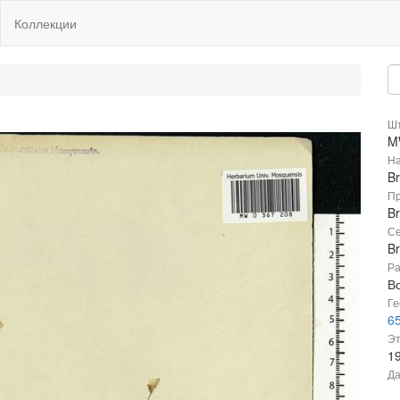
Коллекции
Шт
M
На
Br
Пр
Br
Се
B
Ра
В
Ге
65
Эт
1
Да