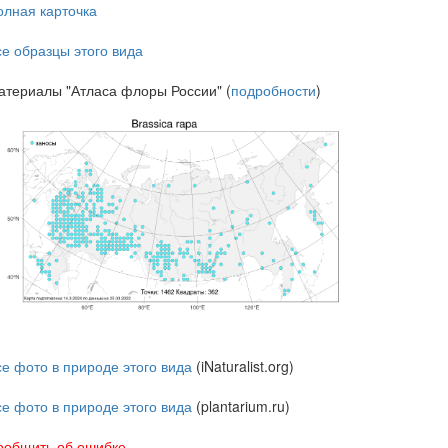
олная карточка
се образцы этого вида
атериалы "Атласа флоры России" (
подробности
)
се фото в природе этого вида
(iNaturalist.org)
се фото в природе этого вида
(plantarium.ru)
ообщить об ошибке