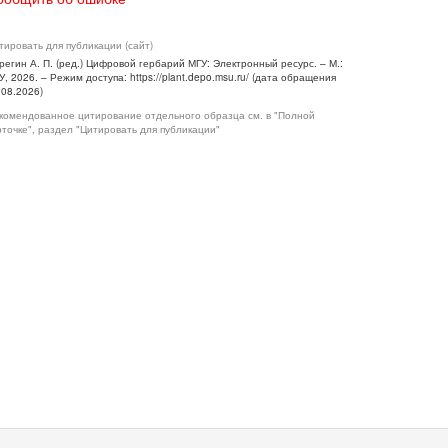
тировать для публикации (сайт)
регин А. П. (ред.) Цифровой гербарий МГУ: Электронный ресурс. – М.:
У, 2026. – Режим доступа: https://plant.depo.msu.ru/ (дата обращения
.08.2026)
комендованное цитирование отдельного образца см. в "Полной
рточке", раздел "Цитировать для публикации"