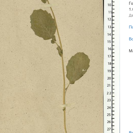
Г
1
Да
П
В
М
В