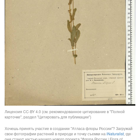
Лицензия CC-BY 4.0 (см. рекомендованное цитирование в "Полной
карточке", раздел "Цитировать для публикации")
Хочешь принять участие в создании "Атласа флоры России"? Загружай
свои фотографии растений в природе и точку съемки на
iNaturalist
, где
они станут частью нашего нового проекта "Флора России | Flora of