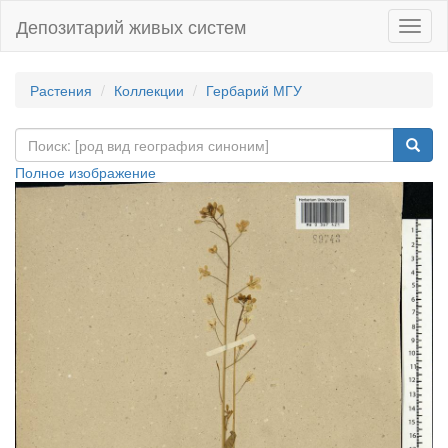
Депозитарий живых систем
Навиг
Растения
Коллекции
Гербарий МГУ
Полное изображение