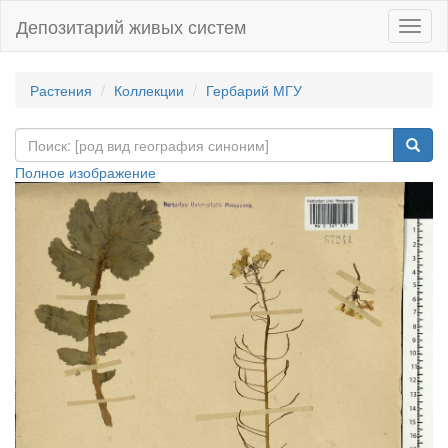
Депозитарий живых систем
Навиг
Растения
Коллекции
Гербарий МГУ
Полное изображение