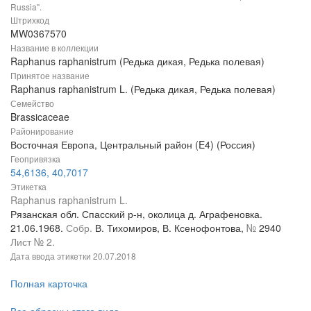
Russia".
Штрихкод
MW0367570
Название в коллекции
Raphanus raphanistrum (Редька дикая, Редька полевая)
Принятое название
Raphanus raphanistrum L. (Редька дикая, Редька полевая)
Семейство
Brassicaceae
Районирование
Восточная Европа, Центральный район (E4) (Россия)
Геопривязка
54,6136, 40,7017
Этикетка
Raphanus raphanistrum L.
Рязанская обл. Спасский р-н, околица д. Аграфеновка.
21.06.1968.
Собр.
В. Тихомиров, В. Ксенофонтова,
№
2940
Лист № 2.
Дата ввода этикетки
20.07.2018
Полная карточка