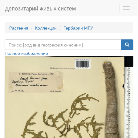
Депозитарий живых систем
Навиг
Растения
Коллекции
Гербарий МГУ
Полное изображение