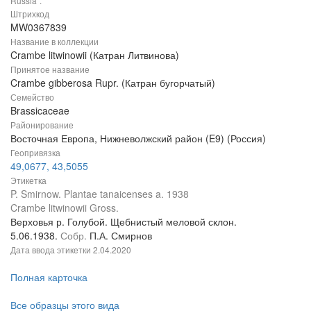
Russia".
Штрихкод
MW0367839
Название в коллекции
Crambe litwinowii (Катран Литвинова)
Принятое название
Crambe gibberosa Rupr. (Катран бугорчатый)
Семейство
Brassicaceae
Районирование
Восточная Европа, Нижневолжский район (E9) (Россия)
Геопривязка
49,0677, 43,5055
Этикетка
P. Smirnow. Plantae tanaicenses a. 1938
Crambe litwinowii Gross.
Верховья р. Голубой. Щебнистый меловой склон.
5.06.1938.
Собр.
П.А. Смирнов
Дата ввода этикетки
2.04.2020
Полная карточка
Все образцы этого вида