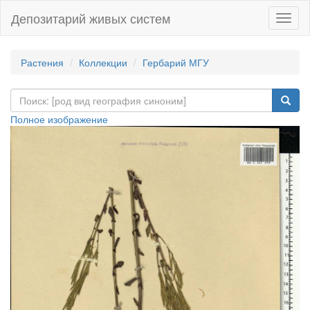
Депозитарий живых систем
Навиг
Растения
Коллекции
Гербарий МГУ
Полное изображение