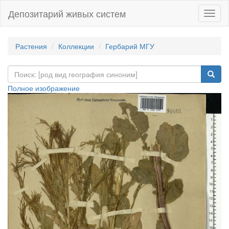
Депозитарий живых систем
Навиг
Растения
Коллекции
Гербарий МГУ
Полное изображение