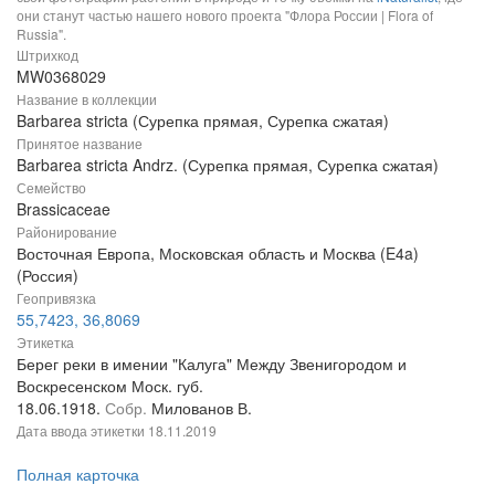
они станут частью нашего нового проекта "Флора России | Flora of
Russia".
Штрихкод
MW0368029
Название в коллекции
Barbarea stricta (Сурепка прямая, Сурепка сжатая)
Принятое название
Barbarea stricta Andrz. (Сурепка прямая, Сурепка сжатая)
Семейство
Brassicaceae
Районирование
Восточная Европа, Московская область и Москва (E4a)
(Россия)
Геопривязка
55,7423, 36,8069
Этикетка
Берег реки в имении "Калуга" Между Звенигородом и
Воскресенском Моск. губ.
18.06.1918.
Собр.
Милованов В.
Дата ввода этикетки
18.11.2019
Полная карточка