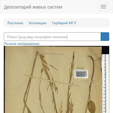
Депозитарий живых систем
Навиг
Растения
Коллекции
Гербарий МГУ
Полное изображение