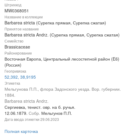
Штрихкод
MW0368051
Название в коллекции
Barbarea stricta (Сурепка прямая, Сурепка сжатая)
Принятое название
Barbarea stricta Andrz. (Сурепка прямая, Сурепка сжатая)
Семейство
Brassicaceae
Районирование
Восточная Европа, Центральный лесостепной район (E6)
(Россия)
Геопривязка
52,392, 38,9195
Этикетка
Мельгунова П.П., флора Задонского уезда. Вор. губернии.
1884.
Barbarea stricta Andrz.
Сергиевка, тенист. овр. на б. ручья.
12.06.1879.
Собр.
Мельгунов П.П.
Дата ввода этикетки
29.06.2023
Полная карточка