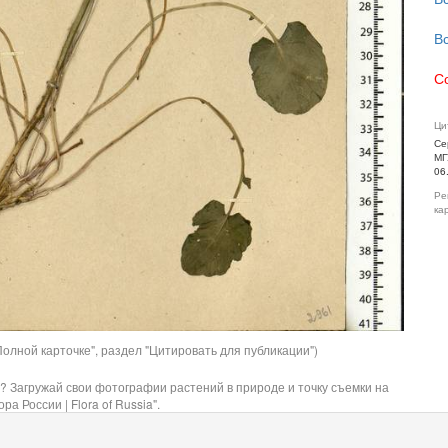
В
С
Ци
Се
МГ
06
Ре
ка
олной карточке", раздел "Цитировать для публикации")
? Загружай свои фотографии растений в природе и точку съемки на
ра России | Flora of Russia".