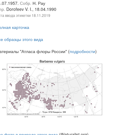
4.07.1957.
Собр.
Н. Рау
пр.
Dorofeev V. I., 18.04.1990
та ввода этикетки
18.11.2019
олная карточка
се образцы этого вида
атериалы "Атласа флоры России" (
подробности
)
се фото в природе этого вида
(iNaturalist.org)