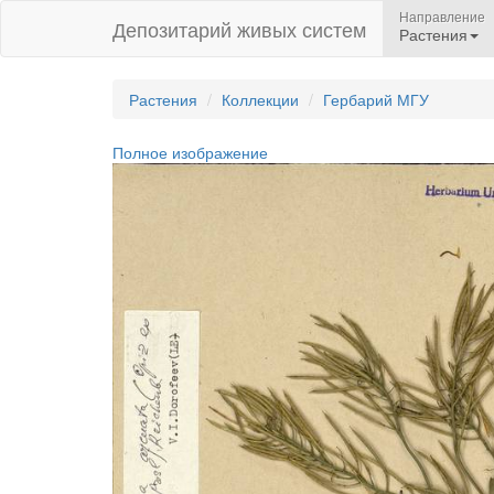
Направление
Депозитарий живых систем
Растения
Растения
Коллекции
Гербарий МГУ
Полное изображение