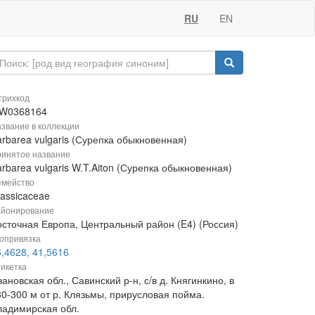
RU
EN
рихкод
W0368164
звание в коллекции
rbarea vulgaris (Сурепка обыкновенная)
инятое название
rbarea vulgaris W.T.Aiton (Сурепка обыкновенная)
мейство
rassicaceae
йонирование
осточная Европа, Центральный район (E4) (Россия)
опривязка
,4628, 41,5616
икетка
ановская обл., Савинский р-н, с/в д. Княгинкино, в
80-300 м от р. Клязьмы, прирусловая пойма.
ладимирская обл.