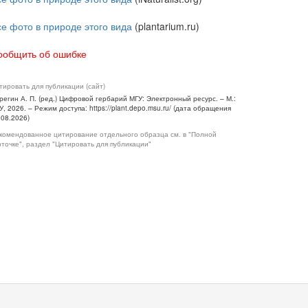
се фото в природе этого вида
(plantarium.ru)
ообщить об ошибке
тировать для публикации (сайт)
регин А. П. (ред.) Цифровой гербарий МГУ: Электронный ресурс. – М.:
У, 2026. – Режим доступа: https://plant.depo.msu.ru/ (дата обращения
.08.2026)
комендованное цитирование отдельного образца см. в "Полной
рточке", раздел "Цитировать для публикации"