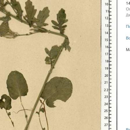
1
О
Да
П
В
М
В