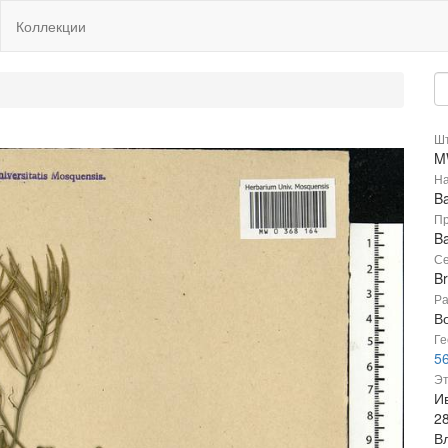
Коллекции
Шт
M
На
Ba
Пр
Ba
Се
B
Ра
В
Ге
56
Эт
Ив
2
В