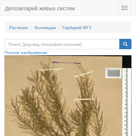
Депозитарий живых систем
Навиг
Растения
Коллекции
Гербарий МГУ
Полное изображение