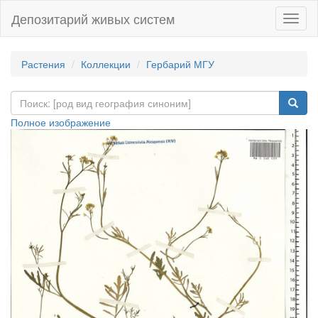
Депозитарий живых систем
Навиг
Растения
Коллекции
Гербарий МГУ
Полное изображение