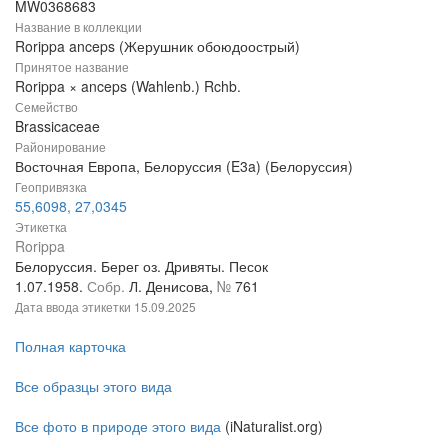
MW0368683
Название в коллекции
Rorippa anceps (Жерушник обоюдоострый)
Принятое название
Rorippa × anceps (Wahlenb.) Rchb.
Семейство
Brassicaceae
Районирование
Восточная Европа, Белоруссия (E3a) (Белоруссия)
Геопривязка
55,6098, 27,0345
Этикетка
Rorippa
Белоруссия. Берег оз. Дривяты. Песок
1.07.1958.
Собр.
Л. Денисова,
№
761
Дата ввода этикетки
15.09.2025
Полная карточка
Все образцы этого вида
Все фото в природе этого вида
(iNaturalist.org)