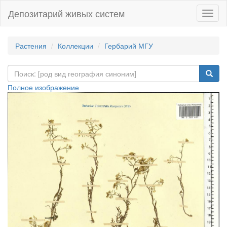
Депозитарий живых систем
Навиг
Растения
Коллекции
Гербарий МГУ
Полное изображение