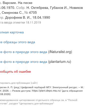
с. Варские. На песке
6.06.1970.
Собр.
Н. Октябрева, Губанов И., Новиков
., Смирнова С.,
№
4705
пр.
Дорофеев В. И., 18.04.1990
та ввода этикетки
18.11.2019
олная карточка
се образцы этого вида
се фото в природе этого вида
(iNaturalist.org)
се фото в природе этого вида
(plantarium.ru)
ообщить об ошибке
тировать для публикации (сайт)
регин А. П. (ред.) Цифровой гербарий МГУ: Электронный ресурс. – М.:
У, 2026. – Режим доступа: https://plant.depo.msu.ru/ (дата обращения
.08.2026)
комендованное цитирование отдельного образца см. в "Полной
рточке", раздел "Цитировать для публикации"