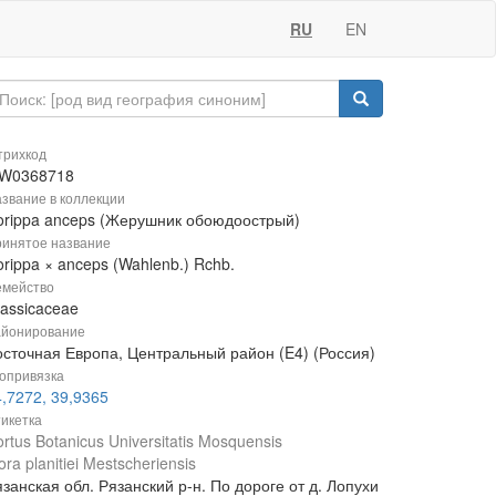
RU
EN
рихкод
W0368718
звание в коллекции
orippa anceps (Жерушник обоюдоострый)
инятое название
rippa × anceps (Wahlenb.) Rchb.
мейство
rassicaceae
йонирование
осточная Европа, Центральный район (E4) (Россия)
опривязка
,7272, 39,9365
икетка
rtus Botanicus Universitatis Mosquensis
ora planitiei Mestscheriensis
занская обл. Рязанский р-н. По дороге от д. Лопухи