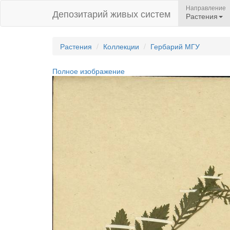
Направление
Депозитарий живых систем
Растения
Растения
Коллекции
Гербарий МГУ
Полное изображение