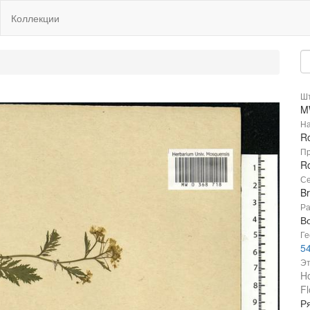
Коллекции
Шт
M
На
R
Пр
Ro
Се
B
Ра
В
Ге
54
Эт
Ho
Fl
Ря