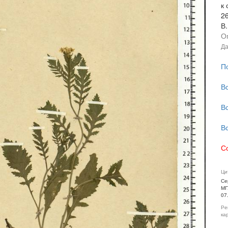
к 
2
В
О
Да
П
В
В
В
С
Ци
Се
МГ
07
Ре
ка