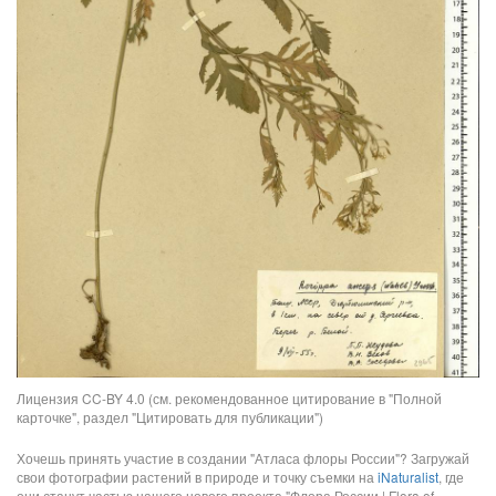
Лицензия CC-BY 4.0 (см. рекомендованное цитирование в "Полной
карточке", раздел "Цитировать для публикации")
Хочешь принять участие в создании "Атласа флоры России"? Загружай
свои фотографии растений в природе и точку съемки на
iNaturalist
, где
они станут частью нашего нового проекта "Флора России | Flora of