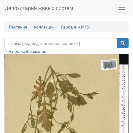
Депозитарий живых систем
Навиг
Растения
Коллекции
Гербарий МГУ
Полное изображение