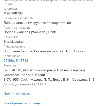
Russia".
Штрихкод
MW0368795
Название в коллекции
Rorippa anceps (Жерушник обоюдоострый)
Принятое название
Rorippa × anceps (Wahlenb.) Rchb.
Семейство
Brassicaceae
Районирование
Восточная Европа, Восточный район (E10) (Россия)
Геопривязка
55,568, 54,8733
Этикетка
Баш. АССР, Дюртюлинский р-н, в 1 км на север от д.
Сергеевка. Берег р. Белой
9.07.1955.
Собр.
Жудова П. П., Вехов В. Н., Соседова В. В.
Дата ввода этикетки
28.03.2019
Полная карточка
Все образцы этого вида