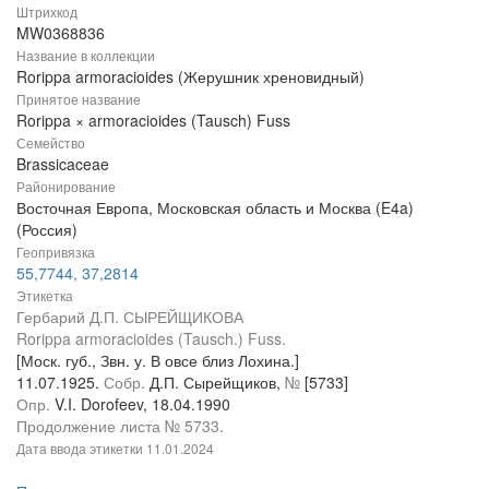
Штрихкод
MW0368836
Название в коллекции
Rorippa armoracioides (Жерушник хреновидный)
Принятое название
Rorippa × armoracioides (Tausch) Fuss
Семейство
Brassicaceae
Районирование
Восточная Европа, Московская область и Москва (E4a)
(Россия)
Геопривязка
55,7744, 37,2814
Этикетка
Гербарий Д.П. СЫРЕЙЩИКОВА
Rorippa armoracioides (Tausch.) Fuss.
[Моск. губ., Звн. у. В овсе близ Лохина.]
11.07.1925.
Собр.
Д.П. Сырейщиков,
№
[5733]
Опр.
V.I. Dorofeev, 18.04.1990
Продолжение листа № 5733.
Дата ввода этикетки
11.01.2024