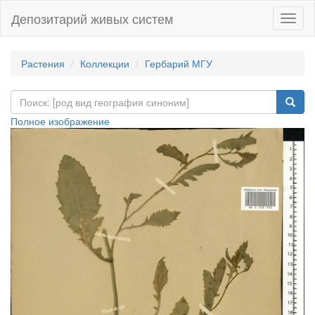
Депозитарий живых систем
Навиг
Растения
Коллекции
Гербарий МГУ
Полное изображение