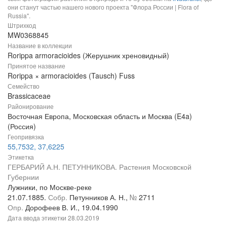
они станут частью нашего нового проекта "Флора России | Flora of
Russia".
Штрихкод
MW0368845
Название в коллекции
Rorippa armoracioides (Жерушник хреновидный)
Принятое название
Rorippa × armoracioides (Tausch) Fuss
Семейство
Brassicaceae
Районирование
Восточная Европа, Московская область и Москва (E4a)
(Россия)
Геопривязка
55,7532, 37,6225
Этикетка
ГЕРБАРИЙ А.Н. ПЕТУННИКОВА. Растения Московской
Губернии
Лужники, по Москве-реке
21.07.1885.
Собр.
Петунников А. Н.,
№
2711
Опр.
Дорофеев В. И., 19.04.1990
Дата ввода этикетки
28.03.2019