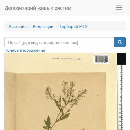
Депозитарий живых систем
Навиг
Растения
Коллекции
Гербарий МГУ
Полное изображение