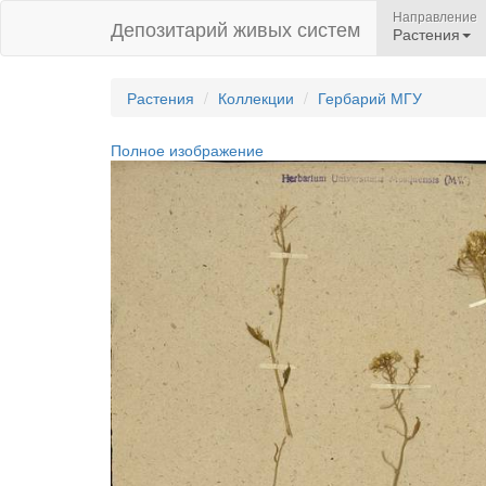
Направление
Депозитарий живых систем
Растения
Растения
Коллекции
Гербарий МГУ
Полное изображение