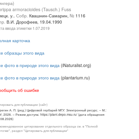
ингера)
rippa armoracioides (Tausch.) Fuss
ецк. у..
Собр.
Квашнин-Самарин,
№
1116
пр.
В.И. Дорофеев, 19.04.1990
та ввода этикетки
1.07.2019
олная карточка
се образцы этого вида
се фото в природе этого вида
(iNaturalist.org)
се фото в природе этого вида
(plantarium.ru)
ообщить об ошибке
тировать для публикации (сайт)
регин А. П. (ред.) Цифровой гербарий МГУ: Электронный ресурс. – М.:
У, 2026. – Режим доступа: https://plant.depo.msu.ru/ (дата обращения
.08.2026)
комендованное цитирование отдельного образца см. в "Полной
рточке", раздел "Цитировать для публикации"