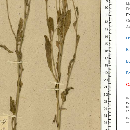
Ц
Ro
Ел
О
Да
П
В
В
В
С
Ци
Се
МГ
08
Ре
ка