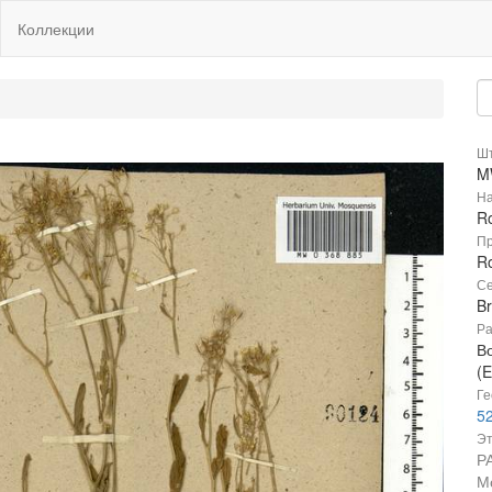
Коллекции
Шт
M
На
R
Пр
Ro
Се
B
Ра
В
(E
Ге
52
Эт
Р
М