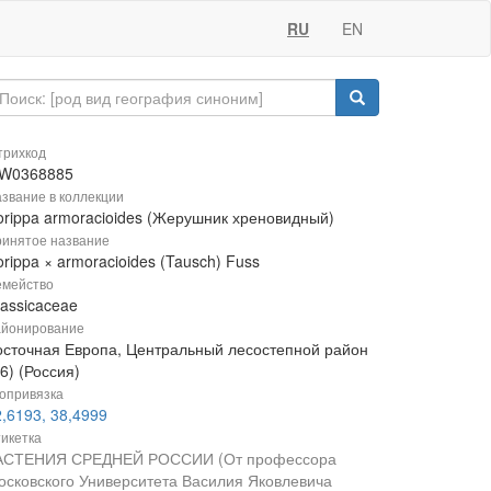
RU
EN
рихкод
W0368885
звание в коллекции
orippa armoracioides (Жерушник хреновидный)
инятое название
rippa × armoracioides (Tausch) Fuss
мейство
rassicaceae
йонирование
осточная Европа, Центральный лесостепной район
6) (Россия)
опривязка
,6193, 38,4999
икетка
АСТЕНИЯ СРЕДНЕЙ РОССИИ (От профессора
осковского Университета Василия Яковлевича