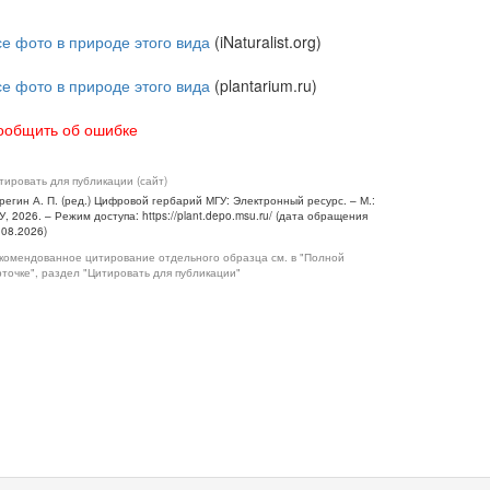
се фото в природе этого вида
(iNaturalist.org)
се фото в природе этого вида
(plantarium.ru)
ообщить об ошибке
тировать для публикации (сайт)
регин А. П. (ред.) Цифровой гербарий МГУ: Электронный ресурс. – М.:
У, 2026. – Режим доступа: https://plant.depo.msu.ru/ (дата обращения
.08.2026)
комендованное цитирование отдельного образца см. в "Полной
рточке", раздел "Цитировать для публикации"