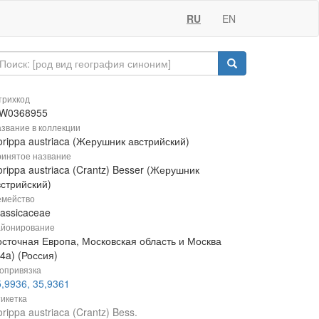
RU
EN
рихкод
W0368955
звание в коллекции
rippa austriaca (Жерушник австрийский)
инятое название
rippa austriaca (Crantz) Besser (Жерушник
встрийский)
мейство
rassicaceae
йонирование
осточная Европа, Московская область и Москва
4a) (Россия)
опривязка
,9936, 35,9361
икетка
rippa austriaca (Crantz) Bess.