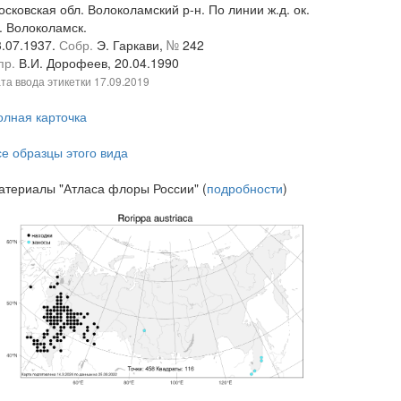
сковская обл. Волоколамский р-н. По линии ж.д. ок.
. Волоколамск.
3.07.1937.
Собр.
Э. Гаркави,
№
242
пр.
В.И. Дорофеев, 20.04.1990
та ввода этикетки
17.09.2019
олная карточка
се образцы этого вида
атериалы "Атласа флоры России" (
подробности
)