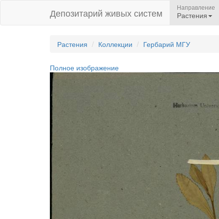
Направление
Депозитарий живых систем
Растения
Растения
Коллекции
Гербарий МГУ
Полное изображение