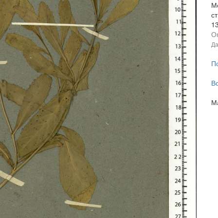
Мо
ст
1
О
Да
П
В
М