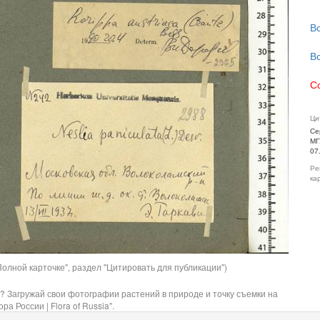
В
В
С
Ци
Се
МГ
07
Ре
ка
олной карточке", раздел "Цитировать для публикации")
? Загружай свои фотографии растений в природе и точку съемки на
ра России | Flora of Russia".