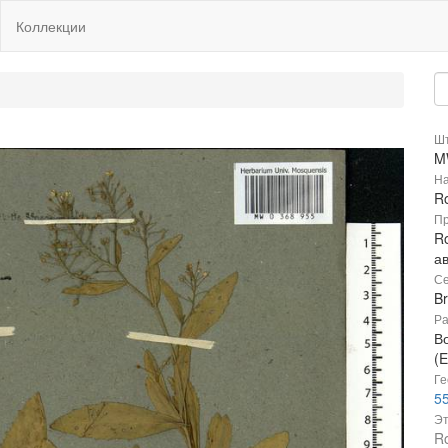
Коллекции
Шт
M
На
Ro
Пр
Ro
а
Се
B
Ра
В
(E
Ге
55
Эт
Ro