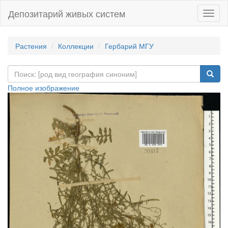
Депозитарий живых систем
Навиг
Растения
Коллекции
Гербарий МГУ
Полное изображение