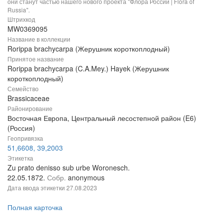
они станут частью нашего нового проекта "Флора России | Flora of
Russia".
Штрихкод
MW0369095
Название в коллекции
Rorippa brachycarpa (Жерушник короткоплодный)
Принятое название
Rorippa brachycarpa (C.A.Mey.) Hayek (Жерушник
короткоплодный)
Семейство
Brassicaceae
Районирование
Восточная Европа, Центральный лесостепной район (E6)
(Россия)
Геопривязка
51,6608, 39,2003
Этикетка
Zu prato denisso sub urbe Woronesch.
22.05.1872.
Собр.
anonymous
Дата ввода этикетки
27.08.2023
Полная карточка