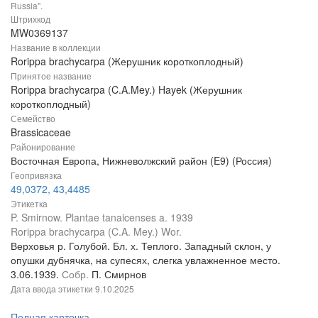
Russia".
Штрихкод
MW0369137
Название в коллекции
Rorippa brachycarpa (Жерушник короткоплодный)
Принятое название
Rorippa brachycarpa (C.A.Mey.) Hayek (Жерушник
короткоплодный)
Семейство
Brassicaceae
Районирование
Восточная Европа, Нижневолжский район (E9) (Россия)
Геопривязка
49,0372, 43,4485
Этикетка
P. Smirnow. Plantae tanaicenses a. 1939
Rorippa brachycarpa (C.A. Mey.) Wor.
Верховья р. Голубой. Бл. х. Теплого. Западный склон, у
опушки дубнячка, на супесях, слегка увлажненное место.
3.06.1939.
Собр.
П. Смирнов
Дата ввода этикетки
9.10.2025
Полная карточка