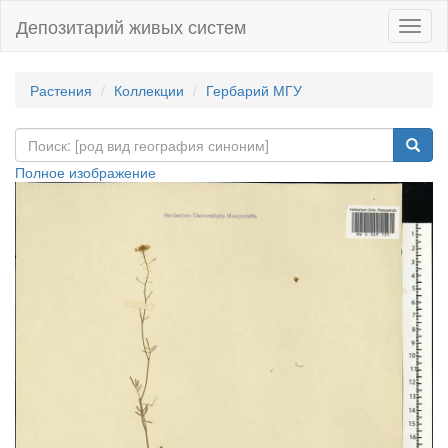
Депозитарий живых систем
Навиг
Растения
Коллекции
Гербарий МГУ
Полное изображение