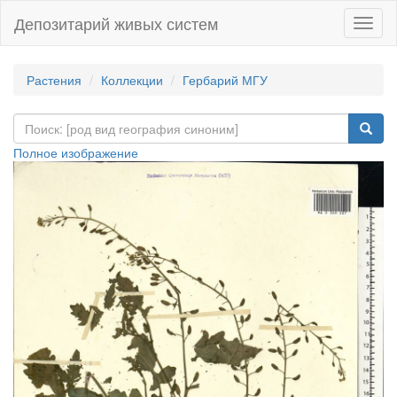
Депозитарий живых систем
Навиг
Растения
Коллекции
Гербарий МГУ
Полное изображение