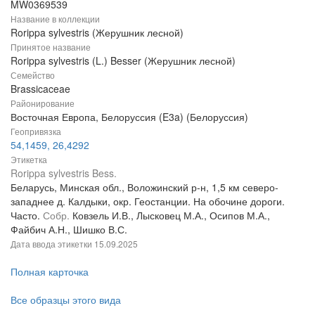
MW0369539
Название в коллекции
Rorippa sylvestris (Жерушник лесной)
Принятое название
Rorippa sylvestris (L.) Besser (Жерушник лесной)
Семейство
Brassicaceae
Районирование
Восточная Европа, Белоруссия (E3a) (Белоруссия)
Геопривязка
54,1459, 26,4292
Этикетка
Rorippa sylvestris Bess.
Беларусь, Минская обл., Воложинский р-н, 1,5 км северо-
западнее д. Калдыки, окр. Геостанции. На обочине дороги.
Часто.
Собр.
Ковзель И.В., Лысковец М.А., Осипов М.А.,
Файбич А.Н., Шишко В.С.
Дата ввода этикетки
15.09.2025
Полная карточка
Все образцы этого вида