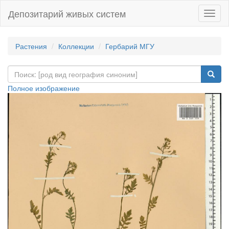
Депозитарий живых систем
Навиг
Растения
Коллекции
Гербарий МГУ
Полное изображение