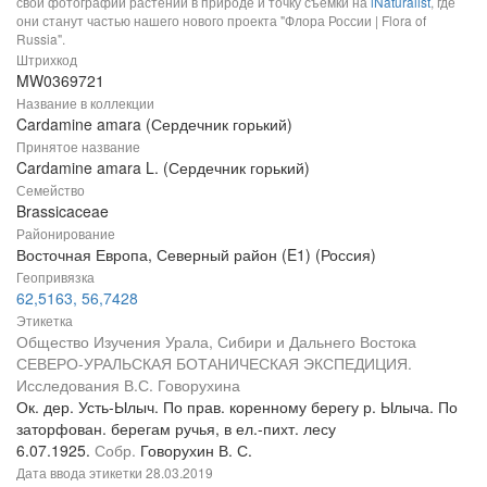
свои фотографии растений в природе и точку съемки на
iNaturalist
, где
они станут частью нашего нового проекта "Флора России | Flora of
Russia".
Штрихкод
MW0369721
Название в коллекции
Cardamine amara (Сердечник горький)
Принятое название
Cardamine amara L. (Сердечник горький)
Семейство
Brassicaceae
Районирование
Восточная Европа, Северный район (E1) (Россия)
Геопривязка
62,5163, 56,7428
Этикетка
Общество Изучения Урала, Сибири и Дальнего Востока
СЕВЕРО-УРАЛЬСКАЯ БОТАНИЧЕСКАЯ ЭКСПЕДИЦИЯ.
Исследования В.С. Говорухина
Ок. дер. Усть-Ылыч. По прав. коренному берегу р. Ылыча. По
заторфован. берегам ручья, в ел.-пихт. лесу
6.07.1925.
Собр.
Говорухин В. С.
Дата ввода этикетки
28.03.2019