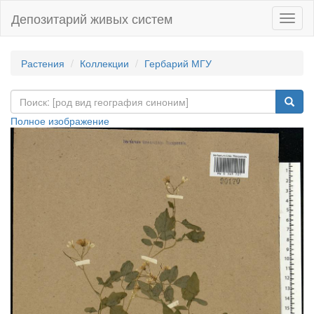
Депозитарий живых систем
Навиг
Растения
Коллекции
Гербарий МГУ
Полное изображение