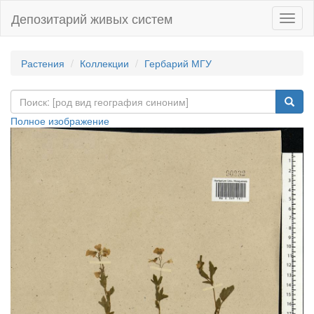
Депозитарий живых систем
Навиг
Растения
Коллекции
Гербарий МГУ
Полное изображение