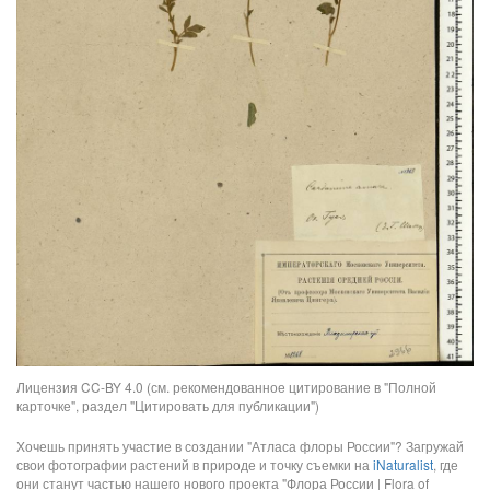
Лицензия CC-BY 4.0 (см. рекомендованное цитирование в "Полной
карточке", раздел "Цитировать для публикации")
Хочешь принять участие в создании "Атласа флоры России"? Загружай
свои фотографии растений в природе и точку съемки на
iNaturalist
, где
они станут частью нашего нового проекта "Флора России | Flora of