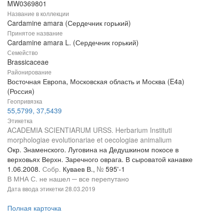
MW0369801
Название в коллекции
Cardamine amara (Сердечник горький)
Принятое название
Cardamine amara L. (Сердечник горький)
Семейство
Brassicaceae
Районирование
Восточная Европа, Московская область и Москва (E4a)
(Россия)
Геопривязка
55,5799, 37,5439
Этикетка
ACADEMIA SCIENTIARUM URSS. Herbarium Instituti
morphologiae evolutionariae et oecologiae animalium
Окр. Знаменского. Луговина на Дедушкином покосе в
верховьях Верхн. Заречного оврага. В сыроватой канавке
1.06.2008.
Собр.
Куваев В.,
№
595'-1
В МНА С. не нашел ─ все перепутано
Дата ввода этикетки
28.03.2019
Полная карточка