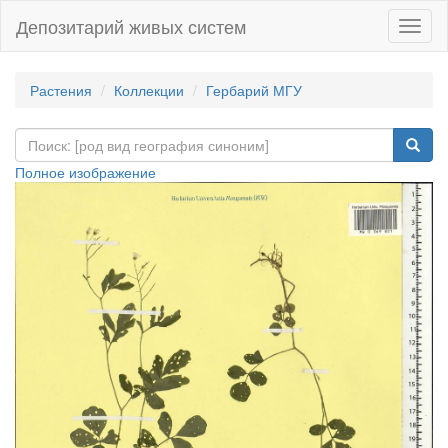
Депозитарий живых систем
Навиг
Растения
Коллекции
Гербарий МГУ
Полное изображение