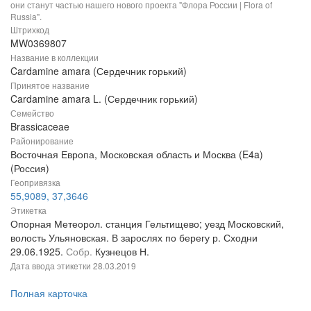
они станут частью нашего нового проекта "Флора России | Flora of
Russia".
Штрихкод
MW0369807
Название в коллекции
Cardamine amara (Сердечник горький)
Принятое название
Cardamine amara L. (Сердечник горький)
Семейство
Brassicaceae
Районирование
Восточная Европа, Московская область и Москва (E4a)
(Россия)
Геопривязка
55,9089, 37,3646
Этикетка
Опорная Метеорол. станция Гельтищево; уезд Московский,
волость Ульяновская. В зарослях по берегу р. Сходни
29.06.1925.
Собр.
Кузнецов Н.
Дата ввода этикетки
28.03.2019
Полная карточка