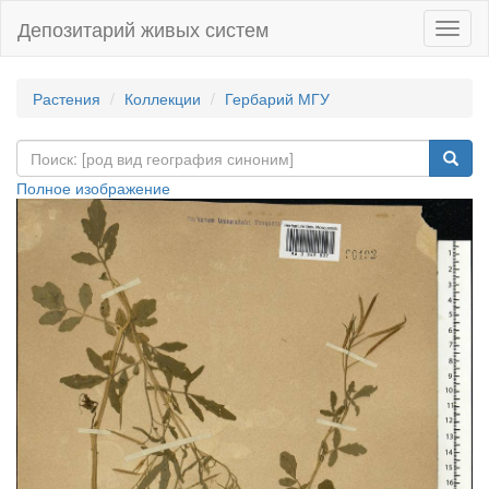
Депозитарий живых систем
Навиг
Растения
Коллекции
Гербарий МГУ
Полное изображение