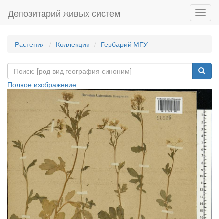
Депозитарий живых систем
Навиг
Растения
Коллекции
Гербарий МГУ
Полное изображение