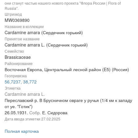
они станут частью нашего нового проекта "Флора России | Flora of
Russia".
Штрихкод
MW0369890
Название в коллекции
Cardamine amara (Сердечник горький)
Принятое название
Cardamine amara L. (Сердечник горький)
Семейство
Brassicaceae
Районирование
Восточная Европа, Центральный лесной район (E5) (Россия)
Геопривязка
56,7237, 38,772
Этикетка
Cardamine amara L.
Переславский р. В Брусничном овраге у ручья (1/4 км к западу
от уе. "Готик")
26.05.1931.
Собр.
Е. Сидорова
Дата ввода этикетки
27.02.2025
Полная карточка