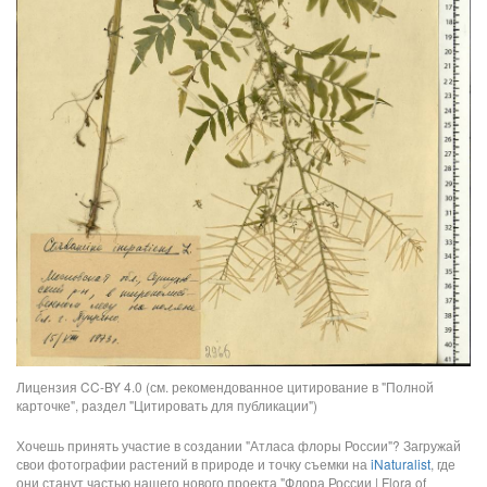
Лицензия CC-BY 4.0 (см. рекомендованное цитирование в "Полной
карточке", раздел "Цитировать для публикации")
Хочешь принять участие в создании "Атласа флоры России"? Загружай
свои фотографии растений в природе и точку съемки на
iNaturalist
, где
они станут частью нашего нового проекта "Флора России | Flora of