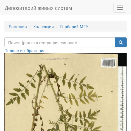
Депозитарий живых систем
Навиг
Растения
Коллекции
Гербарий МГУ
Полное изображение