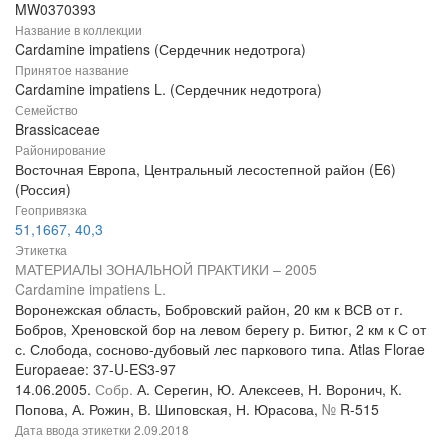
MW0370393
Название в коллекции
Cardamine impatiens (Сердечник недотрога)
Принятое название
Cardamine impatiens L. (Сердечник недотрога)
Семейство
Brassicaceae
Районирование
Восточная Европа, Центральный лесостепной район (E6)
(Россия)
Геопривязка
51,1667, 40,3
Этикетка
МАТЕРИАЛЫ ЗОНАЛЬНОЙ ПРАКТИКИ – 2005
Cardamine impatiens L.
Воронежская область, Бобровский район, 20 км к ВСВ от г.
Бобров, Хреновской бор на левом берегу р. Битюг, 2 км к С от
с. Слобода, сосново-дубовый лес паркового типа. Atlas Florae
Europaeae: 37-U-ES3-97
14.06.2005.
Собр.
А. Серегин, Ю. Алексеев, Н. Воронич, К.
Попова, А. Рожин, В. Шиповская, Н. Юрасова,
№
R-515
Дата ввода этикетки
2.09.2018