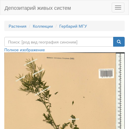
Депозитарий живых систем
Навиг
Растения
Коллекции
Гербарий МГУ
Полное изображение