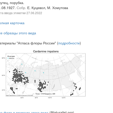
утец, порубка.
1.08.1927.
Собр.
Е. Куцевол, М. Хомутова
та ввода этикетки
27.06.2022
олная карточка
се образцы этого вида
атериалы "Атласа флоры России" (
подробности
)
се фото в природе этого вида
(iNaturalist.org)