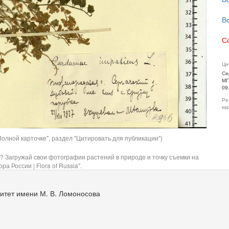
В
С
Ци
Се
МГ
09
Ре
ка
олной карточке", раздел "Цитировать для публикации")
? Загружай свои фотографии растений в природе и точку съемки на
ра России | Flora of Russia".
итет имени М. В. Ломоносова