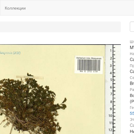
Коллекции
Шт
M
На
C
Пр
Ca
Се
B
Ра
В
(Р
Ге
55
Эт
Ca
Ни