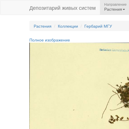
Направление
Депозитарий живых систем
Растения
Растения
Коллекции
Гербарий МГУ
Полное изображение