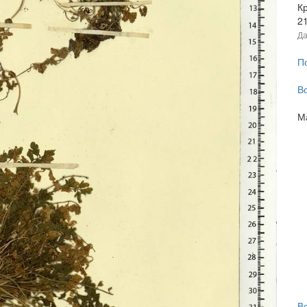
Кр
2
Да
П
В
М
В