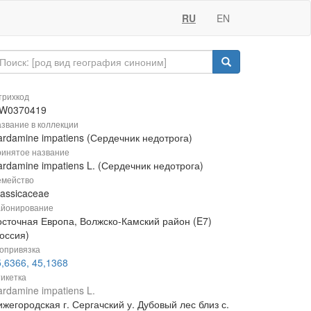
RU
EN
рихкод
W0370419
звание в коллекции
ardamine impatiens (Сердечник недотрога)
инятое название
rdamine impatiens L. (Сердечник недотрога)
мейство
rassicaceae
йонирование
осточная Европа, Волжско-Камский район (E7)
оссия)
опривязка
,6366, 45,1368
икетка
rdamine impatiens L.
жегородская г. Сергачский у. Дубовый лес близ с.