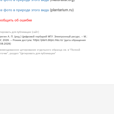
се фото в природе этого вида
(plantarium.ru)
ообщить об ошибке
тировать для публикации (сайт)
регин А. П. (ред.) Цифровой гербарий МГУ: Электронный ресурс. – М.:
У, 2026. – Режим доступа: https://plant.depo.msu.ru/ (дата обращения
.08.2026)
комендованное цитирование отдельного образца см. в "Полной
рточке", раздел "Цитировать для публикации"