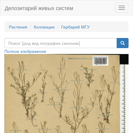
Депозитарий живых систем
Навиг
Растения
Коллекции
Гербарий МГУ
Полное изображение