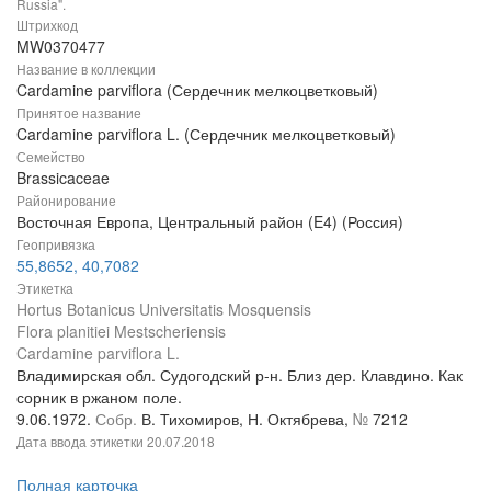
Russia".
Штрихкод
MW0370477
Название в коллекции
Cardamine parviflora (Сердечник мелкоцветковый)
Принятое название
Cardamine parviflora L. (Сердечник мелкоцветковый)
Семейство
Brassicaceae
Районирование
Восточная Европа, Центральный район (E4) (Россия)
Геопривязка
55,8652, 40,7082
Этикетка
Hortus Botanicus Universitatis Mosquensis
Flora planitiei Mestscheriensis
Cardamine parviflora L.
Владимирская обл. Судогодский р-н. Близ дер. Клавдино. Как
сорник в ржаном поле.
9.06.1972.
Собр.
В. Тихомиров, Н. Октябрева,
№
7212
Дата ввода этикетки
20.07.2018
Полная карточка