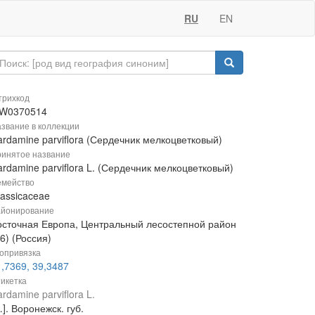
RU
EN
рихкод
W0370514
звание в коллекции
ardamine parviflora (Сердечник мелкоцветковый)
инятое название
rdamine parviflora L. (Сердечник мелкоцветковый)
мейство
rassicaceae
йонирование
осточная Европа, Центральный лесостепной район
6) (Россия)
опривязка
,7369, 39,3487
икетка
rdamine parviflora L.
]. Воронежск. губ.