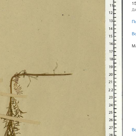
1
Да
П
В
М
В