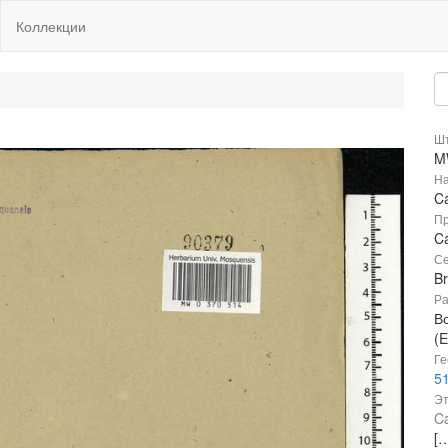
Коллекции
Шт
M
На
C
Пр
Ca
Се
B
Ра
В
(E
Ге
51
Эт
Ca
[…