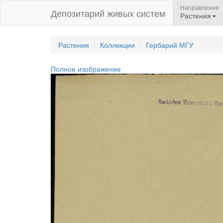
Направление
Депозитарий живых систем
Растения
Растения
Коллекции
Гербарий МГУ
Полное изображение