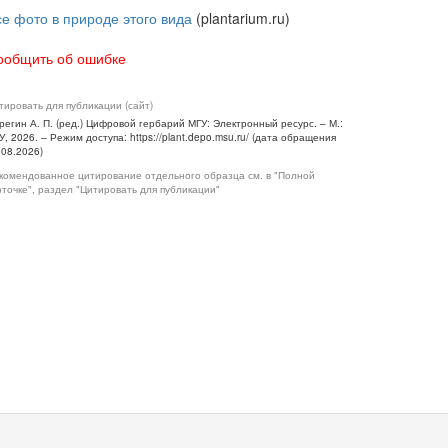
се фото в природе этого вида
(plantarium.ru)
ообщить об ошибке
тировать для публикации (сайт)
регин А. П. (ред.) Цифровой гербарий МГУ: Электронный ресурс. – М.:
У, 2026. – Режим доступа: https://plant.depo.msu.ru/ (дата обращения
.08.2026)
комендованное цитирование отдельного образца см. в "Полной
рточке", раздел "Цитировать для публикации"