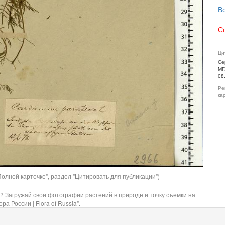
В
С
Ци
Се
МГ
08
Ре
ка
олной карточке", раздел "Цитировать для публикации")
? Загружай свои фотографии растений в природе и точку съемки на
ра России | Flora of Russia".