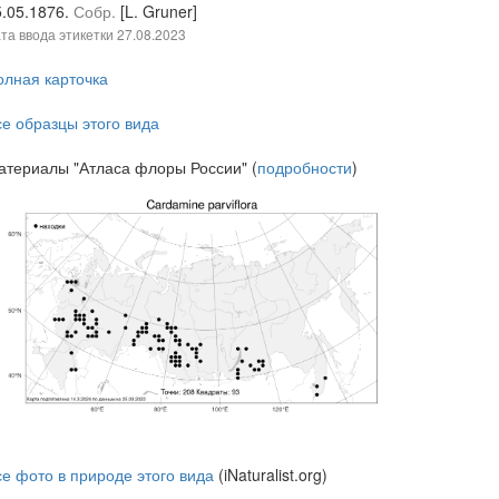
5.05.1876.
Собр.
[L. Gruner]
та ввода этикетки
27.08.2023
олная карточка
се образцы этого вида
атериалы "Атласа флоры России" (
подробности
)
се фото в природе этого вида
(iNaturalist.org)