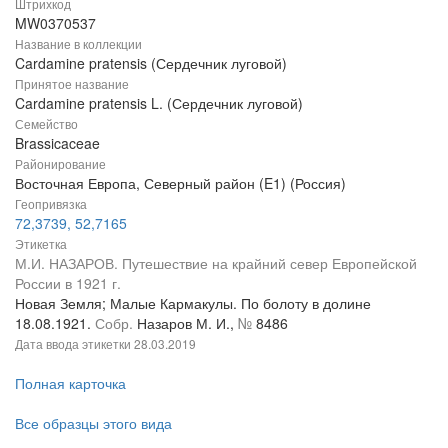
Штрихкод
MW0370537
Название в коллекции
Cardamine pratensis (Сердечник луговой)
Принятое название
Cardamine pratensis L. (Сердечник луговой)
Семейство
Brassicaceae
Районирование
Восточная Европа, Северный район (E1) (Россия)
Геопривязка
72,3739, 52,7165
Этикетка
М.И. НАЗАРОВ. Путешествие на крайний север Европейской
России в 1921 г.
Новая Земля; Малые Кармакулы. По болоту в долине
18.08.1921.
Собр.
Назаров М. И.,
№
8486
Дата ввода этикетки
28.03.2019
Полная карточка
Все образцы этого вида