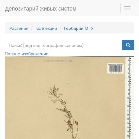
Депозитарий живых систем
Навиг
Растения
Коллекции
Гербарий МГУ
Полное изображение